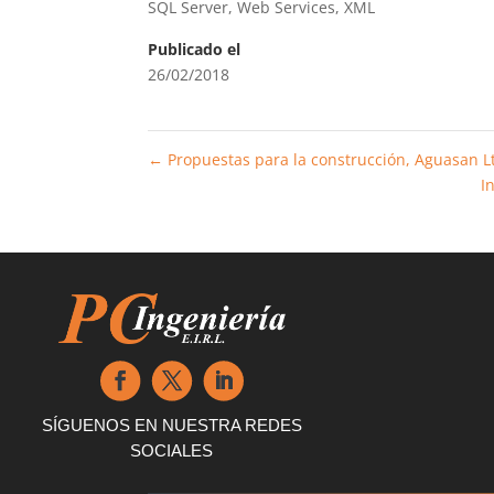
SQL Server
,
Web Services
,
XML
Publicado el
26/02/2018
←
Propuestas para la construcción, Aguasan L
I
SÍGUENOS EN NUESTRA REDES
SOCIALES