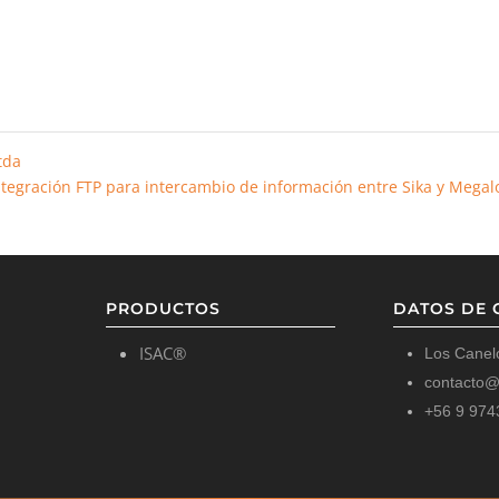
tda
ntegración FTP para intercambio de información entre Sika y Mega
PRODUCTOS
DATOS DE 
ISAC®
Los Canel
contacto@p
+56 9 974