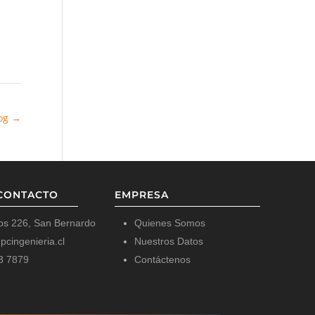
log
→
CONTACTO
EMPRESA
os 226, San Bernardo
Quienes Somos
cingenieria.cl
Nuestros Datos
3 7879
Contáctenos